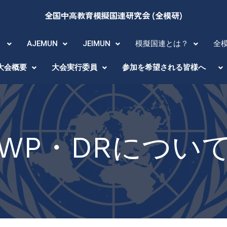
全国中高教育模擬国連研究会 (全模研)
？
AJEMUN
JEIMUN
模擬国連とは？
全
大会概要
大会実行委員
参加を希望される皆様へ
WP・DRについ