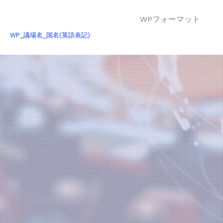
WPフォーマット
WP_議場名_国名(英語表記)