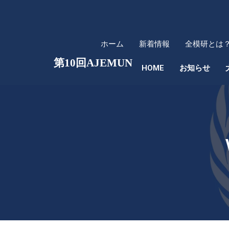
内
容
を
ホーム
新着情報
全模研とは
ス
キ
第10回AJEMUN
HOME
お知らせ
ッ
プ