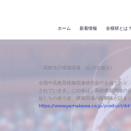
内
容
を
ス
ホーム
新着情報
全模研とは
キ
ッ
プ
「高校生の模擬国連」(山川出版社)
全国中高教育模擬国連研究会の会員であり、
されています。この本は、高校模擬国連の
徒たちの後ろ姿、模擬国連の醍醐味が詰ま
https://www.yamakawa.co.jp/product/64