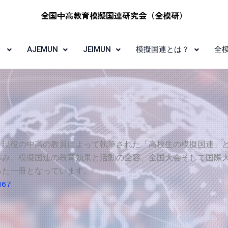
全国中高教育模擬国連研究会​（全模研）​
？
AJEMUN
JEIMUN
模擬国連とは？
全
現役の中高の教員によって執筆された「高校生の模擬国連」とい
歩み、模擬国連の教育効果と活動の全容、全国大会そして国際
った一冊となっています。
167