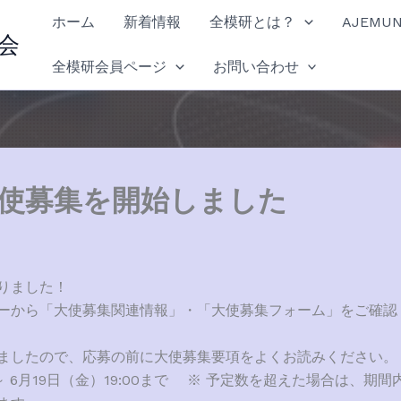
ホーム
新着情報
全模研とは？
AJEMU
会
全模研会員ページ
お問い合わせ
 大使募集を開始しました
りました！
ーから「大使募集関連情報」・「大使募集フォーム」をご確認
ましたので、応募の前に大使募集要項をよくお読みください。
～ 6月19日（金）19:00まで ※ 予定数を超えた場合は、期間