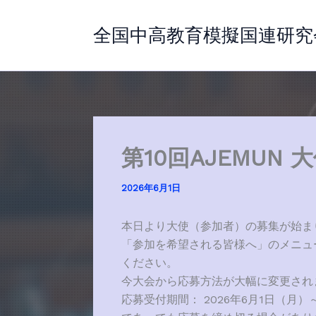
内
容
全国中高教育模擬国連研究
を
ス
キ
ッ
プ
第10回AJEMUN
2026年6月1日
本日より大使（参加者）の募集が始ま
「参加を希望される皆様へ」のメニュ
ください。
今大会から応募方法が大幅に変更され
応募受付期間： 2026年6月1日（月）