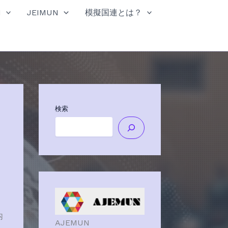
N
JEIMUN
模擬国連とは？
検索
内
AJEMUN