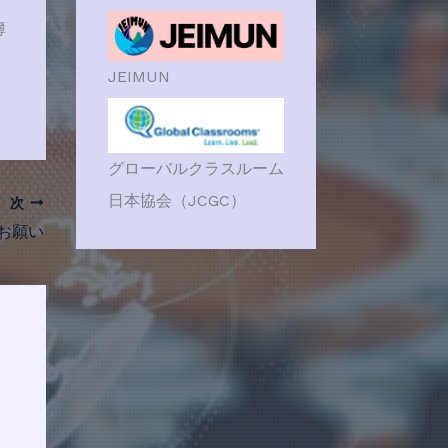
簿
JEIMUN
グローバルクラスルーム
日本協会（JCGC）
次
るお願い