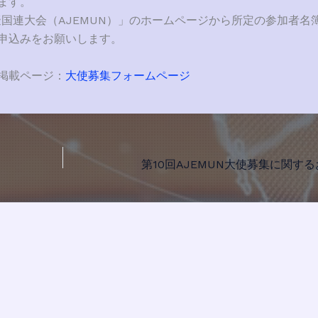
ます。
擬国連大会（AJEMUN）」のホームページから所定の参加者名
申込みをお願いします。
掲載ページ：
大使募集フォームページ
第10回AJEMUN大使募集に関す