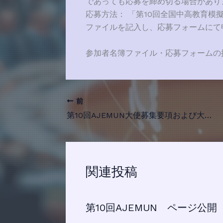
であっても応募を締め切る場合があり
応募方法： 「第10回全国中高教育模
ファイルを記入し、応募フォームにて
参加者名簿ファイル・応募フォームの
前
第10回AJEMUN大使募集要項および大会ポスターの公開
関連投稿
第10回AJEMUN ページ公開