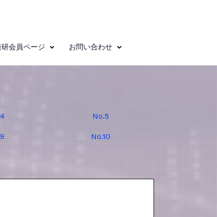
模研会員ページ
お問い合わせ
.4
No.5
.9
No.10