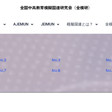
全国中高教育模擬国連研究会​（全模研）​
？
AJEMUN
JEIMUN
模擬国連とは？
全
o.2
No.3
No
o.7
No.8
No