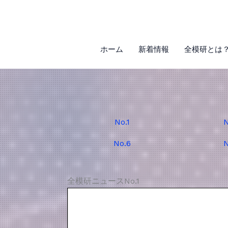
内
容
を
ス
ホーム
新着情報
全模研とは
キ
ッ
プ
No.1
N
No.6
N
全模研ニュースNo.1