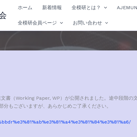
ホーム
新着情報
全模研とは？
AJEMU
会
全模研会員ページ
お問い合わせ
（Working Paper, WP）が公開されました。途中段階の
部分もございますが、あらかじめご了承ください。
83%bbdr%e3%81%ab%e3%81%a4%e3%81%84%e3%81%a6/