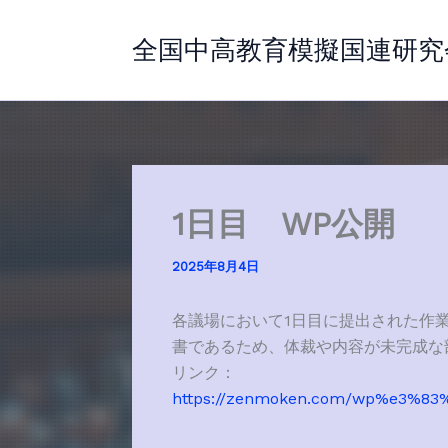
内
容
全国中高教育模擬国連研究
を
ス
キ
ッ
プ
1日目 WP公開
2025年8月4日
各議場において1日目に提出された作業文書
書であるため、体裁や内容が未完成な
リンク：
https://zenmoken.com/wp%e3%