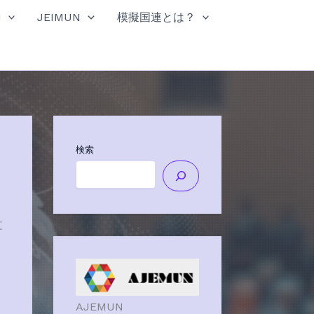
N
JEIMUN
模擬国連とは？
検索
文
AJEMUN