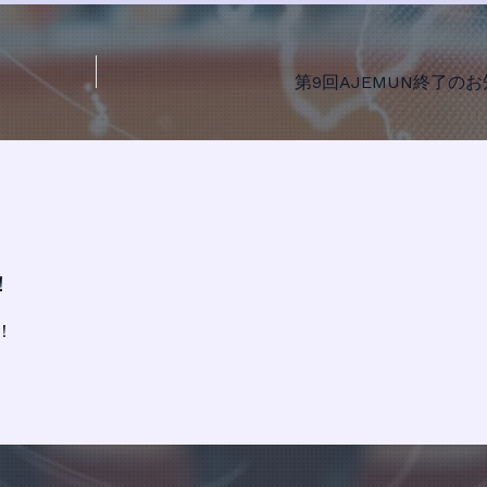
第9回AJEMUN終了の
！
！