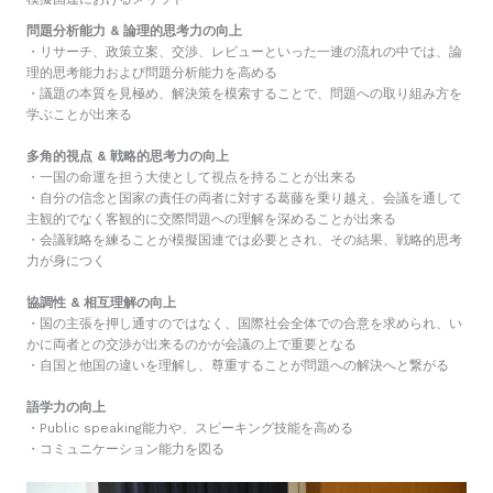
問題分析能力 & 論理的思考力の向上​
・リサーチ、政策立案、交渉、レビューといった一連の流れの中では、論
理的思考能力および問題分析能力を高める
・議題の本質を見極め、解決策を模索することで、問題への取り組み方を
学ぶことが出来る​
多角的視点 & 戦略的思考力の向上
・一国の命運を担う大使として視点を持ることが出来る
・自分の信念と国家の責任の両者に対する葛藤を乗り越え、会議を通して
主観的でなく客観的に交際問題への理解を深めることが出来る
・会議戦略を練ることが模擬国連では必要とされ、その結果、戦略的思考
力が身につく
協調性 & 相互理解の向上
・国の主張を押し通すのではなく、国際社会全体での合意を求められ、い
かに両者との交渉が出来るのかが会議の上で重要となる
・自国と他国の違いを理解し、尊重することが問題への解決へと繋がる
​語学力の向上
・Public speaking能力や、スピーキング技能を高める
・コミュニケーション能力を図る