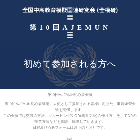
内
全国中高教育模擬国連研究会 (全模研)
容
メ
を
ス
ニ
第10回AJEMUN
キ
ュ
メ
ッ
ー
ニ
プ
ュ
ー
初めて参加される方へ
第10回AJEMUN初心者会議
第10回AJEMUN初心者議場に大使として参加される皆様に向けた、事前練習会
議を開催します。
この会議では交渉の方法、グルーピングやDR(成果文章)の作り方、そしてDRの
投票方法などを体験、解説していきます。
日程及び応募フォームは以下のとおりです。
日程：