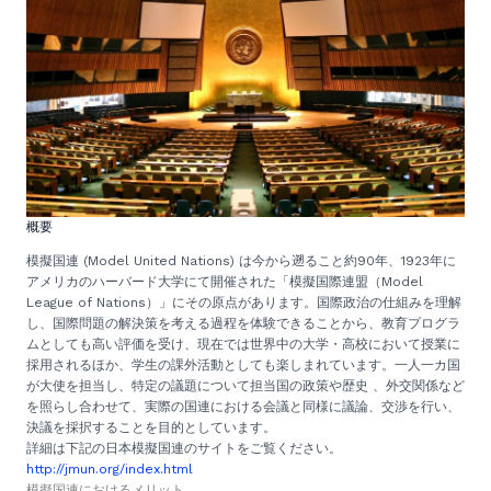
概要
模擬国連 (Model United Nations) は今から遡ること約90年、1923年に
アメリカのハーバード大学にて開催された「模擬国際連盟（Model
League of Nations）」にその原点があります。国際政治の仕組みを理解
し、国際問題の解決策を考える過程を体験できることから、教育プログラ
ムとしても高い評価を受け、現在では世界中の大学・高校において授業に
採用されるほか、学生の課外活動としても楽しまれています。​一人一カ国
が大使を担当し、特定の議題について担当国の政策や歴史 、外交関係など
を照らし合わせて、実際の国連における会議と同様に議論、交渉を行い、
決議を採択することを目的としています。
詳細は下記の日本模擬国連のサイトをご覧ください。
http://jmun.org/index.html
模擬国連におけるメリット